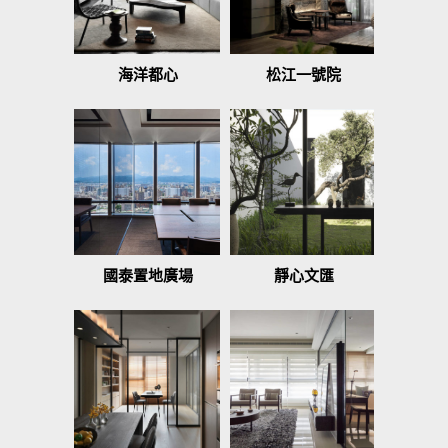
海洋都心
松江一號院
國泰置地廣場
靜心文匯