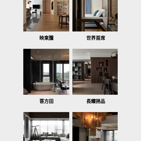
映東騰
世界首席
菩方田
長耀挹品