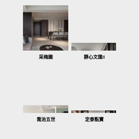
采梅園
靜心文匯II
喬治五世
定泰翫寶