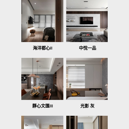
海洋都心II
中悅一品
靜心文匯III
光影 灰