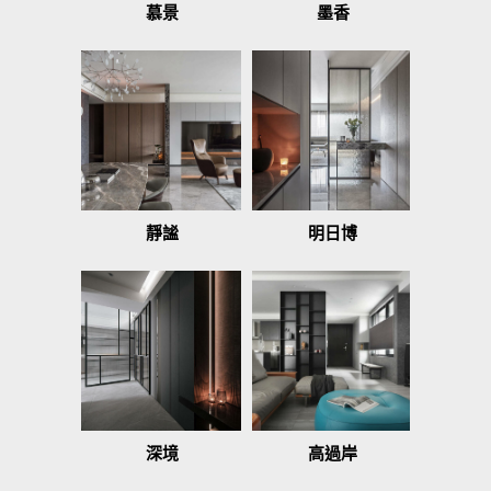
慕景
墨香
靜謐
明日博
深境
高過岸