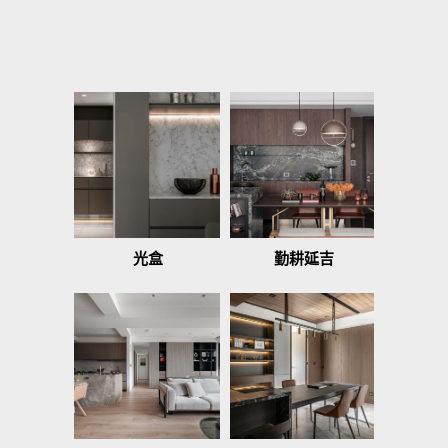
光盒
勤耕延吉