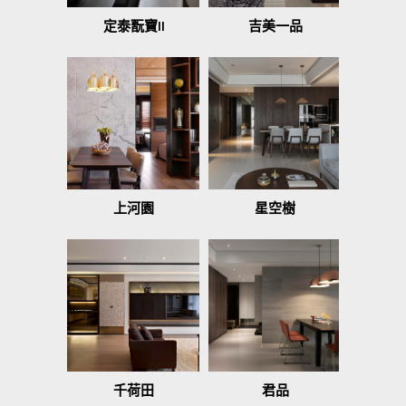
定泰翫寶II
吉美一品
上河園
星空樹
千荷田
君品