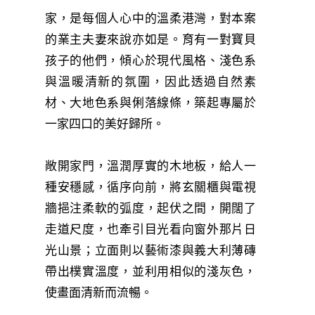
家，是每個人心中的溫柔港灣，對本案
的業主夫妻來說亦如是。育有一對寶貝
孩子的他們，傾心於現代風格、淺色系
與溫暖清新的氛圍，因此透過自然素
材、大地色系與俐落線條，築起專屬於
一家四口的美好歸所。
敞開家門，溫潤厚實的木地板，給人一
種安穩感，循序向前，將玄關櫃與電視
牆挹注柔軟的弧度，起伏之間，開闊了
走道尺度，也牽引目光看向窗外那片日
光山景；立面則以藝術漆與義大利薄磚
帶出樸實溫度，並利用相似的淺灰色，
使畫面清新而流暢。